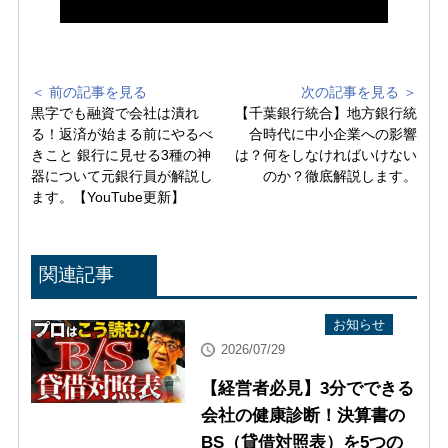
＜ 前の記事を見る
次の記事を見る ＞
黒字でも融資で会社は潰れ
【千葉銀行統合】地方銀行統
る！返済が始まる前にやるべ
合時代に中小企業への影響
きこと 銀行に見せる3種の神
は？何をしなければいけない
器について元銀行員が解説し
のか？徹底解説します。
ます。【YouTube更新】
関連記事
YouTube配信情報
お知らせ
2026/07/29
【経営者必見】3分でできる
会社の健康診断！決算書の
BS（貸借対照表）を5つの