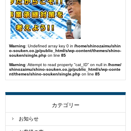
Warning
: Undefined array key 0 in
/home/shinozaimu/shin
o-souken.co.jp/public_html/s/wp-content/themes/shino-
souken/single.php
on line
85
Warning
: Attempt to read property "cat_ID" on null in
/home/
shinozaimu/shino-souken.co.jp/public_html/s/wp-conte
nt/themes/shino-souken/single.php
on line
85
カテゴリー
お知らせ