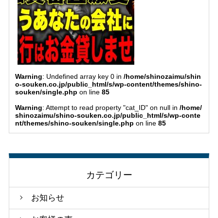
Warning
: Undefined array key 0 in
/home/shinozaimu/shin
o-souken.co.jp/public_html/s/wp-content/themes/shino-
souken/single.php
on line
85
Warning
: Attempt to read property "cat_ID" on null in
/home/
shinozaimu/shino-souken.co.jp/public_html/s/wp-conte
nt/themes/shino-souken/single.php
on line
85
カテゴリー
お知らせ