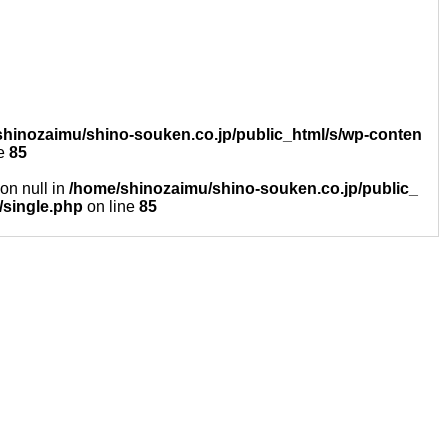
hinozaimu/shino-souken.co.jp/public_html/s/wp-conten
ne
85
 on null in
/home/shinozaimu/shino-souken.co.jp/public_
/single.php
on line
85