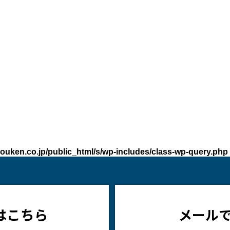
ouken.co.jp/public_html/s/wp-includes/class-wp-query.php
はこちら
メール