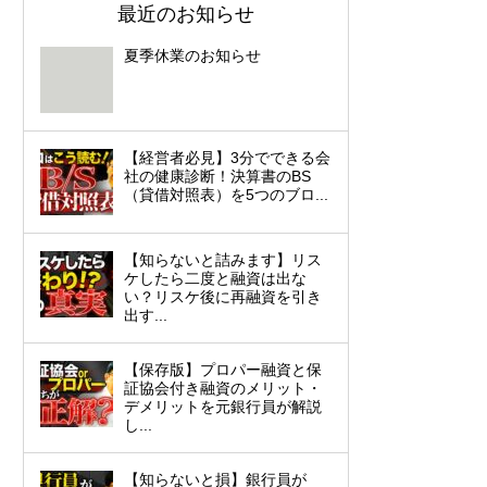
最近のお知らせ
夏季休業のお知らせ
【経営者必見】3分でできる会
社の健康診断！決算書のBS
（貸借対照表）を5つのブロ...
【知らないと詰みます】リス
ケしたら二度と融資は出な
い？リスケ後に再融資を引き
出す...
【保存版】プロパー融資と保
証協会付き融資のメリット・
デメリットを元銀行員が解説
し...
【知らないと損】銀行員が