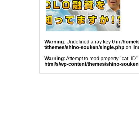
Warning
: Undefined array key 0 in
/home/s
t/themes/shino-souken/single.php
on li
Warning
: Attempt to read property "cat_ID"
html/s/wp-content/themes/shino-souken