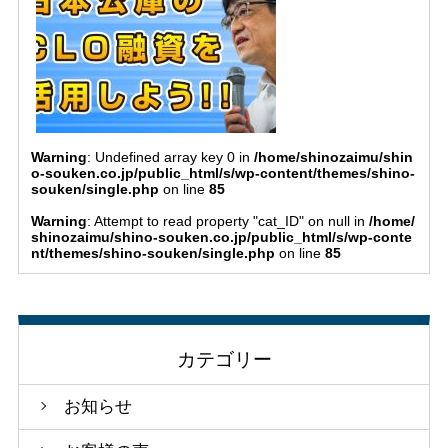
Warning
: Undefined array key 0 in
/home/shinozaimu/shin
o-souken.co.jp/public_html/s/wp-content/themes/shino-
souken/single.php
on line
85
Warning
: Attempt to read property "cat_ID" on null in
/home/
shinozaimu/shino-souken.co.jp/public_html/s/wp-conte
nt/themes/shino-souken/single.php
on line
85
カテゴリー
お知らせ