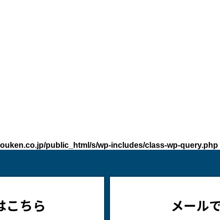
ouken.co.jp/public_html/s/wp-includes/class-wp-query.php
はこちら
メール