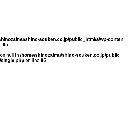
hinozaimu/shino-souken.co.jp/public_html/s/wp-conten
ne
85
 on null in
/home/shinozaimu/shino-souken.co.jp/public_
/single.php
on line
85