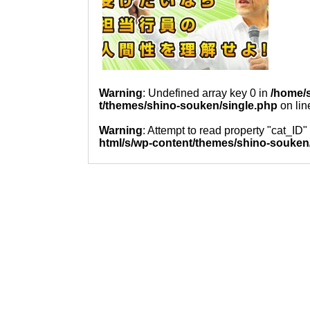
Warning
: Undefined array key 0 in
/home/s
t/themes/shino-souken/single.php
on li
Warning
: Attempt to read property "cat_ID"
html/s/wp-content/themes/shino-souken