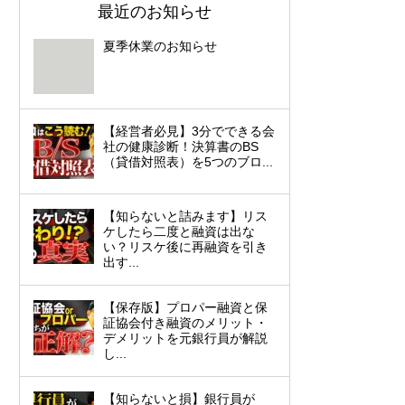
最近のお知らせ
夏季休業のお知らせ
【経営者必見】3分でできる会
社の健康診断！決算書のBS
（貸借対照表）を5つのブロ...
【知らないと詰みます】リス
ケしたら二度と融資は出な
い？リスケ後に再融資を引き
出す...
【保存版】プロパー融資と保
証協会付き融資のメリット・
デメリットを元銀行員が解説
し...
【知らないと損】銀行員が