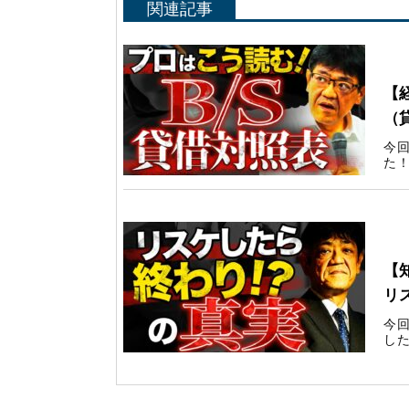
関連記事
Yo
【
（
今
た！
Yo
【
リ
今
した