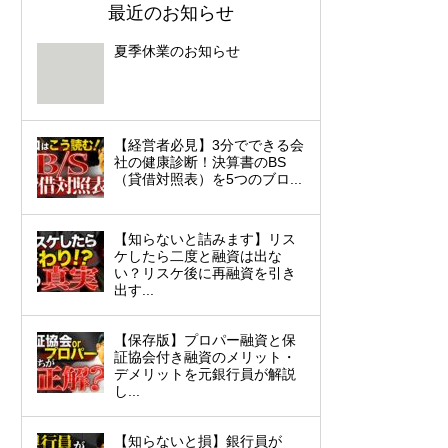
最近のお知らせ
夏季休業のお知らせ
【経営者必見】3分でできる会
社の健康診断！決算書のBS
（貸借対照表）を5つのブロ...
【知らないと詰みます】リス
ケしたら二度と融資は出な
い？リスケ後に再融資を引き
出す...
【保存版】プロパー融資と保
証協会付き融資のメリット・
デメリットを元銀行員が解説
し...
【知らないと損】銀行員が