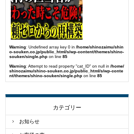
Warning
: Undefined array key 0 in
/home/shinozaimu/shin
o-souken.co.jp/public_html/s/wp-content/themes/shino-
souken/single.php
on line
85
Warning
: Attempt to read property "cat_ID" on null in
/home/
shinozaimu/shino-souken.co.jp/public_html/s/wp-conte
nt/themes/shino-souken/single.php
on line
85
カテゴリー
お知らせ