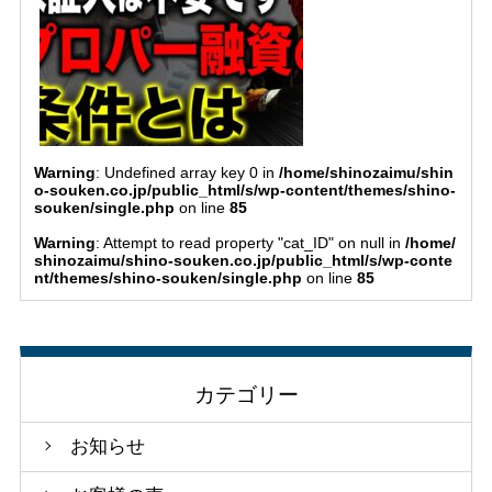
Warning
: Undefined array key 0 in
/home/shinozaimu/shin
o-souken.co.jp/public_html/s/wp-content/themes/shino-
souken/single.php
on line
85
Warning
: Attempt to read property "cat_ID" on null in
/home/
shinozaimu/shino-souken.co.jp/public_html/s/wp-conte
nt/themes/shino-souken/single.php
on line
85
カテゴリー
お知らせ