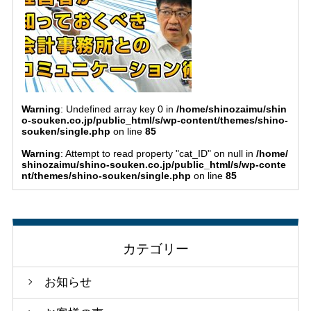
Warning
: Undefined array key 0 in
/home/shinozaimu/shin
o-souken.co.jp/public_html/s/wp-content/themes/shino-
souken/single.php
on line
85
Warning
: Attempt to read property "cat_ID" on null in
/home/
shinozaimu/shino-souken.co.jp/public_html/s/wp-conte
nt/themes/shino-souken/single.php
on line
85
カテゴリー
お知らせ