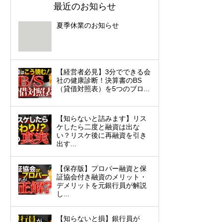
最近のお知らせ
夏季休業のお知らせ
【経営者必見】3分でできる会
社の健康診断！決算書のBS
（貸借対照表）を5つのブロ...
【知らないと詰みます】リス
ケしたら二度と融資は出な
い？リスケ後に再融資を引き
出す...
【保存版】プロパー融資と保
証協会付き融資のメリット・
デメリットを元銀行員が解説
し...
【知らないと損】銀行員が