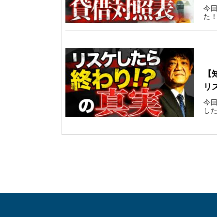
今
た！
Yo
【
リ
今
した