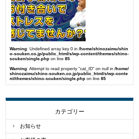
Warning
: Undefined array key 0 in
/home/shinozaimu/shin
o-souken.co.jp/public_html/s/wp-content/themes/shino-
souken/single.php
on line
85
Warning
: Attempt to read property "cat_ID" on null in
/home/
shinozaimu/shino-souken.co.jp/public_html/s/wp-conte
nt/themes/shino-souken/single.php
on line
85
カテゴリー
お知らせ