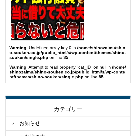
Warning
: Undefined array key 0 in
/home/shinozaimu/shin
o-souken.co.jp/public_html/s/wp-content/themes/shino-
souken/single.php
on line
85
Warning
: Attempt to read property "cat_ID" on null in
/home/
shinozaimu/shino-souken.co.jp/public_html/s/wp-conte
nt/themes/shino-souken/single.php
on line
85
カテゴリー
お知らせ