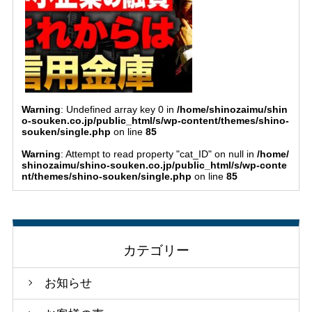
Warning
: Undefined array key 0 in
/home/shinozaimu/shin
o-souken.co.jp/public_html/s/wp-content/themes/shino-
souken/single.php
on line
85
Warning
: Attempt to read property "cat_ID" on null in
/home/
shinozaimu/shino-souken.co.jp/public_html/s/wp-conte
nt/themes/shino-souken/single.php
on line
85
カテゴリー
お知らせ