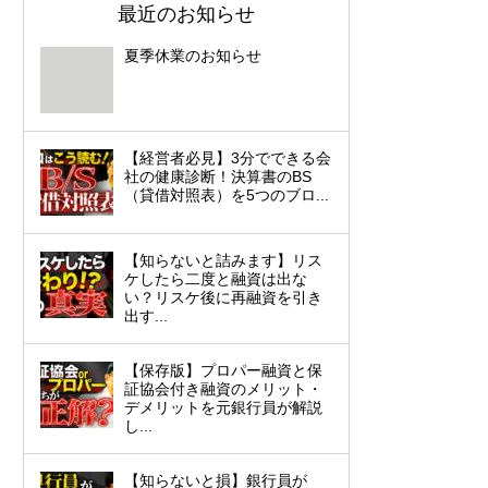
最近のお知らせ
夏季休業のお知らせ
【経営者必見】3分でできる会
社の健康診断！決算書のBS
（貸借対照表）を5つのブロ...
【知らないと詰みます】リス
ケしたら二度と融資は出な
い？リスケ後に再融資を引き
出す...
【保存版】プロパー融資と保
証協会付き融資のメリット・
デメリットを元銀行員が解説
し...
【知らないと損】銀行員が