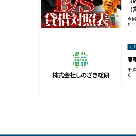
【
（
今
た！
お
夏
平
ら、