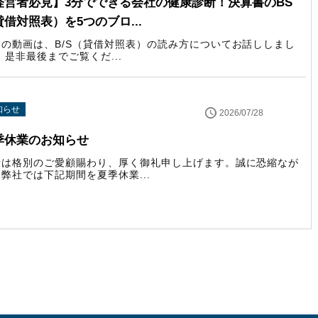
経営者必見】3分でできる会社の健康診断！決算書のBS
貸借対照表）を5つのブロ...
回の動画は、B/S（貸借対照表）の読み方についてお話ししまし
 是非最後までご覧くだ...
知らせ
2026/07/28
季休業のお知らせ
素は格別のご愛顧賜わり、厚く御礼申し上げます。誠に恐縮なが
弊社では下記期間を夏季休業...