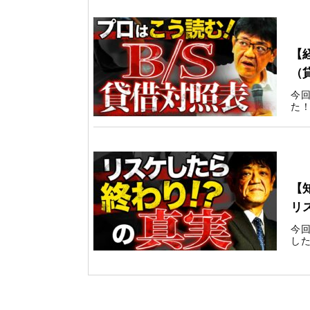
Yo
【
（
今
た！
Yo
【
リ
今
した