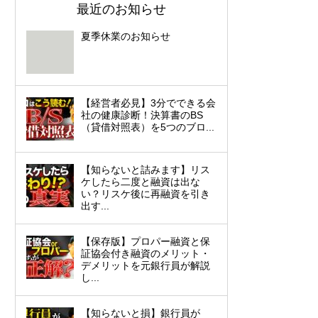
最近のお知らせ
夏季休業のお知らせ
【経営者必見】3分でできる会
社の健康診断！決算書のBS
（貸借対照表）を5つのブロ...
【知らないと詰みます】リス
ケしたら二度と融資は出な
い？リスケ後に再融資を引き
出す...
【保存版】プロパー融資と保
証協会付き融資のメリット・
デメリットを元銀行員が解説
し...
【知らないと損】銀行員が