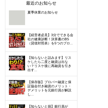
最近のお知らせ
夏季休業のお知らせ
【経営者必見】3分でできる会
社の健康診断！決算書のBS
（貸借対照表）を5つのブロ...
【知らないと詰みます】リス
ケしたら二度と融資は出な
い？リスケ後に再融資を引き
出す...
【保存版】プロパー融資と保
証協会付き融資のメリット・
デメリットを元銀行員が解説
し...
【知らないと損】銀行員が