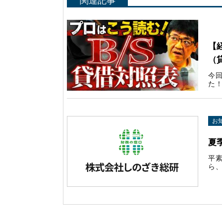
関連記事
Yo
【
（
今
た！
お
夏
平
ら、