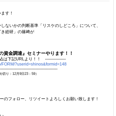
います！
。
かしないかの判断基準「リスケのしどころ」について、
ざき総研」の篠﨑が
！
の資金調達』セミナーやります！！
- お申込は下記URLより！！ ----------------
co.jp/FORM/?userid=shinos&formid=148
---------------------------------------------
め切り：12月9日23：59）
ーのフォロー、リツイートよろしくお願い致します！
い。