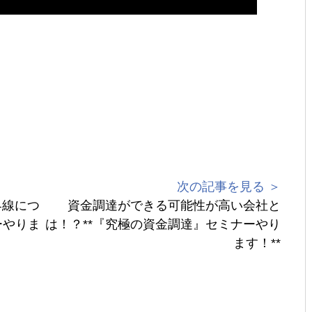
次の記事を見る ＞
界線につ
資金調達ができる可能性が高い会社と
ーやりま
は！？**『究極の資金調達』セミナーやり
ます！**