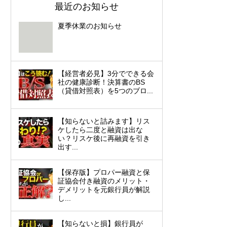
最近のお知らせ
夏季休業のお知らせ
【経営者必見】3分でできる会
社の健康診断！決算書のBS
（貸借対照表）を5つのブロ...
【知らないと詰みます】リス
ケしたら二度と融資は出な
い？リスケ後に再融資を引き
出す...
【保存版】プロパー融資と保
証協会付き融資のメリット・
デメリットを元銀行員が解説
し...
【知らないと損】銀行員が