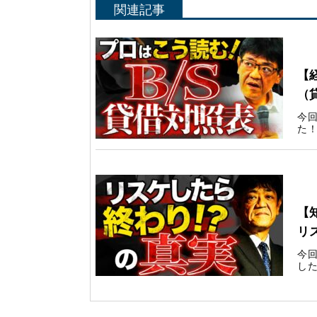
関連記事
Yo
【
（
今
た！
Yo
【
リ
今
した