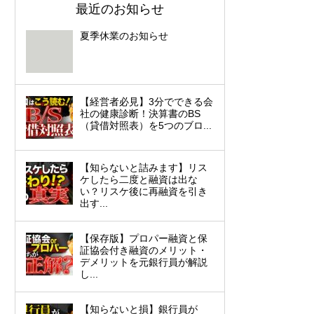
最近のお知らせ
夏季休業のお知らせ
【経営者必見】3分でできる会
社の健康診断！決算書のBS
（貸借対照表）を5つのブロ...
【知らないと詰みます】リス
ケしたら二度と融資は出な
い？リスケ後に再融資を引き
出す...
【保存版】プロパー融資と保
証協会付き融資のメリット・
デメリットを元銀行員が解説
し...
【知らないと損】銀行員が