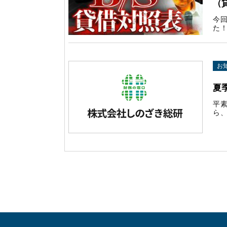
（
今
た！
お
夏
平
ら、