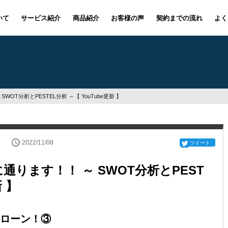
いて
サービス紹介
商品紹介
お客様の声
契約までの流れ
よく
OT分析とPESTEL分析 ～【 YouTube更新 】
2022/11/08
ツイート
ります！！ ～ SWOT分析とPEST
新 】
ローン！③