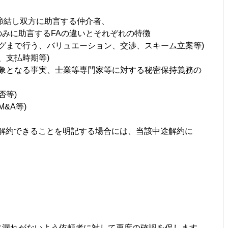
締結し双方に助言する仲介者、
に助言するFAの違いとそれぞれの特徴
ングまで行う、バリュエーション、交渉、スキーム立案等)
、支払時期等)
対象となる事実、士業等専門家等に対する秘密保持義務の
否等)
&A等)
途解約できることを明記する場合には、当該中途解約に
に漏れがないよう依頼者に対して再度の確認を促します。