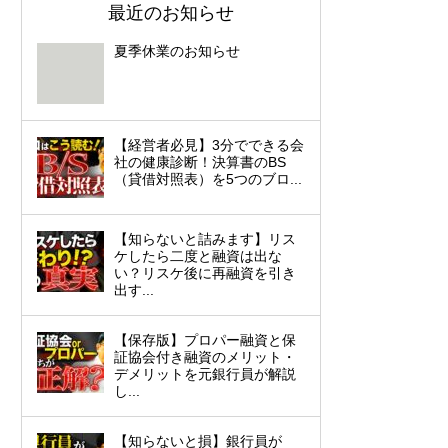
最近のお知らせ
夏季休業のお知らせ
【経営者必見】3分でできる会
社の健康診断！決算書のBS
（貸借対照表）を5つのブロ...
【知らないと詰みます】リス
ケしたら二度と融資は出な
い？リスケ後に再融資を引き
出す...
【保存版】プロパー融資と保
証協会付き融資のメリット・
デメリットを元銀行員が解説
し...
【知らないと損】銀行員が