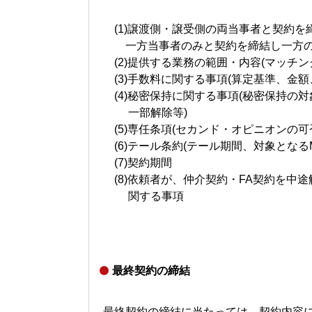
(1)譲渡側・譲受側の両当事者と契約を
一方当事者のみと契約を締結し一方のみ
(2)提供する業務の範囲・内容(マッチ
(3)手数料に関する事項(算定基準、金額
(4)秘密保持に関する事項(秘密保持の
一部解除等)
(5)専任条項(セカンド・オピニオンの可
(6)テール条約(テール期間、対象となるM
(7)契約期間
(8)依頼者が、仲介契約・FA契約を中
関する事項
最終契約の締結
最終契約の締結に当たっては、契約内容