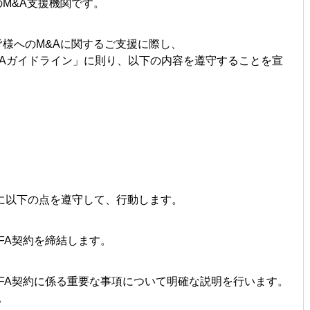
の
M&A
支援機関です。
皆様への
M&A
に関するご支援に際し、
A
ガイドライン」に則り、以下の内容を遵守することを宣
に以下の点を遵守して、行動します。
FA
契約を締結します。
FA
契約に係る重要な事項について明確な説明を行います。
。