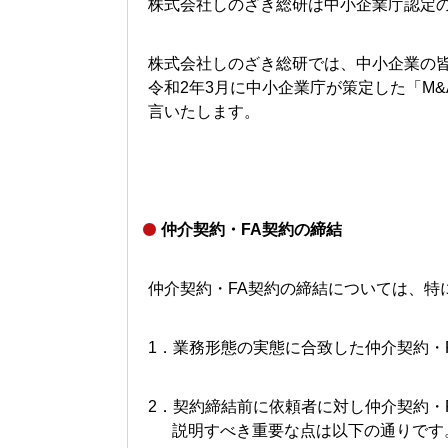
株式会社しのざき総研は中小企業庁認定
株式会社しのざき総研では、中小企業の
令和
2
年
3
月に中小企業庁が策定した「
M&
言いたします。
仲介契約・FA契約の締結
仲介契約・
FA
契約の締結については、特
1．業務形態の実態に合致した仲介契約・
2．契約締結前に依頼者に対し仲介契約・
説明すべき重要な点は以下の通りです