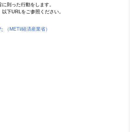
旨に則った行動をします。
、以下
URL
をご参照ください。
（METI/経済産業省）