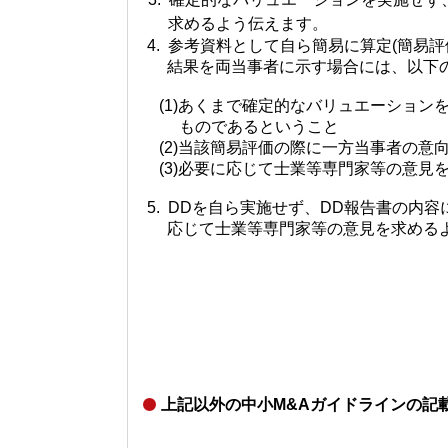
求めるよう伝えます。
4. 参考資料として自ら簡易に算定(簡易
結果を両当事者に示す場合には、以下の
(1)あくまで確定的なバリュエーション
ものであるということ
(2)当該簡易評価の際に一方当事者の意
(3)必要に応じて士業等専門家等の意見
5. DDを自ら実施せず、
DD
報告書の内容
応じて士業等専門家等の意見を求める
上記以外の中小
M&A
ガイドラインの記