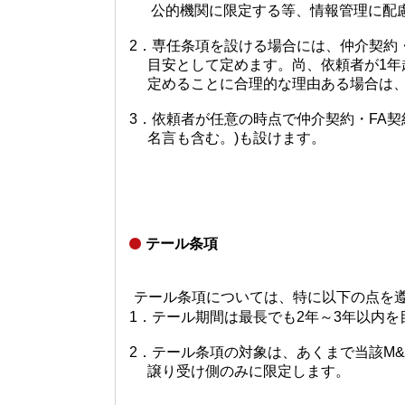
公的機関に限定する等、情報管理に配
2．専任条項を設ける場合には、仲介契約・
目安として定めます。尚、依頼者が1年
定めることに合理的な理由ある場合は、
3．依頼者が任意の時点で仲介契約・FA
名言も含む。)も設けます。
テール条項
テール条項については、特に以下の点を
1．テール期間は最長でも
2
年～
3
年以内を
2．テール条項の対象は、あくまで当該
M&
譲り受け側のみに限定します。