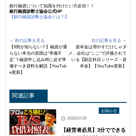
銀行融資について知識を付けたい方必須！！
銀行融資診断士協会公式HP
【銀行融資診断士協会とは？】
＜ 前の記事を見る
次の記事を見る ＞
【9割が知らない？】融資が通
資本金は増やすだけじゃダ
らない本当の原因は“準備不
メ…会社は“ここ”で評価されて
足”？融資申し込み時に必ず準
いる【勘定科目シリーズ・資
備すべき資料を解説【YouTub
本金】【YouTube更新】
e更新】
関連記事
YouTube配信情報
お知らせ
2026/07/29
【経営者必見】3分でできる