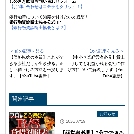
しのざき総研お問い合わせフォーム
【お問い合わせはコチラをクリック！】
銀行融資について知識を付けたい方必須！！
銀行融資診断士協会公式HP
【銀行融資診断士協会とは？】
＜ 前の記事を見る
次の記事を見る ＞
【価格転嫁の本質】これがで
【中小企業経営者必見】賃上
きる会社だけが生き残る。正
げしても利益が残る会社の作
しい値上げの方法を伝授しま
り方について解説します【You
す。【YouTube更新】
Tube更新】
関連記事
YouTube配信情報
お知らせ
2026/07/29
【経営者必見】3分でできる