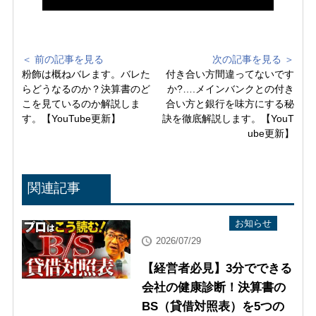
＜ 前の記事を見る
次の記事を見る ＞
粉飾は概ねバレます。バレた
付き合い方間違ってないです
らどうなるのか？決算書のど
か?….メインバンクとの付き
こを見ているのか解説しま
合い方と銀行を味方にする秘
す。【YouTube更新】
訣を徹底解説します。【YouT
ube更新】
関連記事
YouTube配信情報
お知らせ
2026/07/29
【経営者必見】3分でできる
会社の健康診断！決算書の
BS（貸借対照表）を5つの