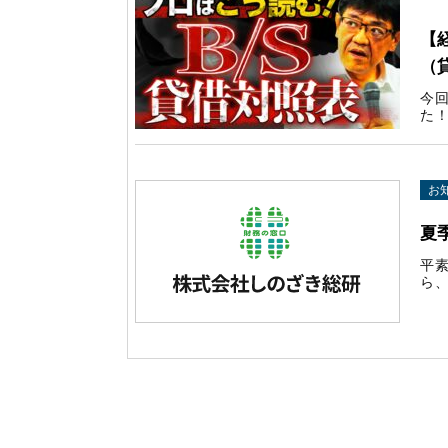
【
（
今
た！
お
夏
平
ら、