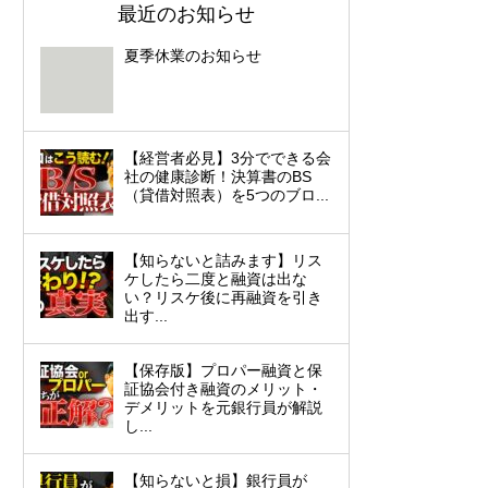
最近のお知らせ
夏季休業のお知らせ
【経営者必見】3分でできる会
社の健康診断！決算書のBS
（貸借対照表）を5つのブロ...
【知らないと詰みます】リス
ケしたら二度と融資は出な
い？リスケ後に再融資を引き
出す...
【保存版】プロパー融資と保
証協会付き融資のメリット・
デメリットを元銀行員が解説
し...
【知らないと損】銀行員が